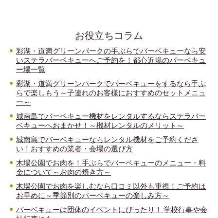
お役立ちコラム
彩湖・道満グリーンパークの手ぶらでバーベキューなら安
いステラバーベキューへご予約を！都心近場のバーベキュ
ー場一覧
彩湖・道満グリーンパークでバーベキューをするなら手ぶ
らで楽しもう～子連れのお客様におすすめのセットメニュ
ー～
城南島でバーベキュー機材をレンタルするならステラバー
ベキューへおまかせ！～機材レンタルのメリット～
城南島でバーベキューならレンタル機材をご予約くださ
い！おすすめの業者・会場の選び方
木場公園でお肉を！手ぶらでバーベキューのメニュー・料
金について～お肉の焼き方～
木場公園でお肉を楽しむなら口コミ以外も重視！ご予約は
お早めに～季節別のバーベキューの楽しみ方～
バーベキューは団体のイベントにぴったり！ 学校行事や会