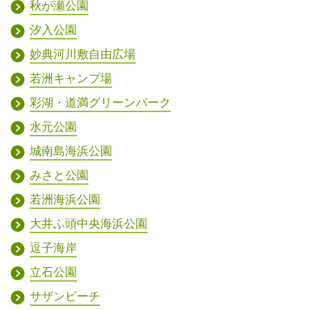
秋が瀬公園
汐入公園
妙典河川敷自由広場
若洲キャンプ場
彩湖・道満グリーンパーク
水元公園
城南島海浜公園
みさと公園
若洲海浜公園
大井ふ頭中央海浜公園
逗子海岸
立石公園
サザンビーチ