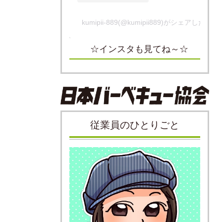
kumipii-889(@kumipii889)がシェアした投稿
☆インスタも見てね～☆
従業員のひとりごと