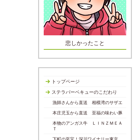
悲しかったこと
トップページ
ステラバーベキューのこだわり
漁師さんから直送 相模湾のサザエ
本庄児玉から直送 至福の味わい豚
本物のアンガス牛 ＬＩＮＺＭＥＡ
Ｔ
下町の至宝！深川ワイナリー東京