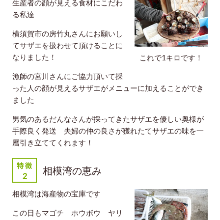
生産者の顔が見える食材にこだわ
る私達
横須賀市の房竹丸さんにお願いし
てサザエを扱わせて頂けることに
なりました！
これで1キロです！
漁師の宮川さんにご協力頂いて採
った人の顔が見えるサザエがメニューに加えることができ
ました
男気のあるだんなさんが採ってきたサザエを優しい奥様が
手際良く発送 夫婦の仲の良さが獲れたてサザエの味を一
層引き立ててくれます！
相模湾の恵み
相模湾は海産物の宝庫です
この日もマゴチ ホウボウ ヤリ