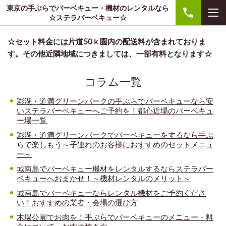
東京の手ぶらでバーベキュー・機材のレンタルなら
☆ステラバーベキュー☆
☆セット料金には片道50ｋ圏内の配送料が含まれておりま
す。その他近隣地域につきましては、一部有料となります☆
コラム一覧
彩湖・道満グリーンパークの手ぶらでバーベキューなら安
いステラバーベキューへご予約を！都心近場のバーベキュ
ー場一覧
彩湖・道満グリーンパークでバーベキューをするなら手ぶ
らで楽しもう～子連れのお客様におすすめのセットメニュ
ー～
城南島でバーベキュー機材をレンタルするならステラバー
ベキューへおまかせ！～機材レンタルのメリット～
城南島でバーベキューならレンタル機材をご予約くださ
い！おすすめの業者・会場の選び方
木場公園でお肉を！手ぶらでバーベキューのメニュー・料