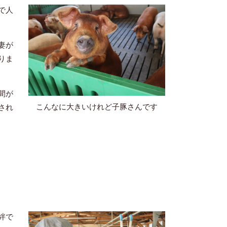
で人
妻が
りま
間が
こんなに大きいけれど子豚さんです
され
絆で