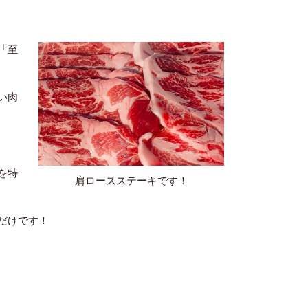
「至
い肉
を特
肩ロースステーキです！
だけです！