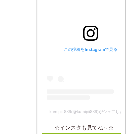
この投稿をInstagramで見る
kumipii-889(@kumipii889)がシェアした投稿
☆インスタも見てね～☆