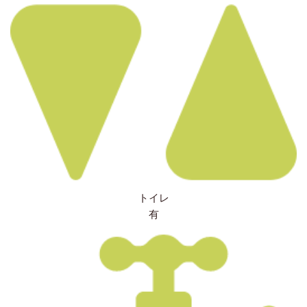
トイレ
有