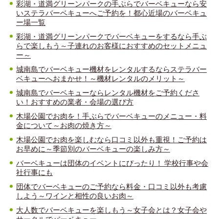
彩湖・道満グリーンパークの手ぶらでバーベキューなら安
いステラバーベキューへご予約を！都心近場のバーベキュ
ー場一覧
彩湖・道満グリーンパークでバーベキューをするなら手ぶ
らで楽しもう～子連れのお客様におすすめのセットメニュ
ー～
城南島でバーベキュー機材をレンタルするならステラバー
ベキューへおまかせ！～機材レンタルのメリット～
城南島でバーベキューならレンタル機材をご予約くださ
い！おすすめの業者・会場の選び方
木場公園でお肉を！手ぶらでバーベキューのメニュー・料
金について～お肉の焼き方～
木場公園でお肉を楽しむなら口コミ以外も重視！ご予約は
お早めに～季節別のバーベキューの楽しみ方～
バーベキューは団体のイベントにぴったり！ 学校行事や会
社行事にも
団体でバーベキューのご予約なら料金・口コミ以外も考慮
しよう～ワインと相性の良いお肉～
大人数でバーベキューを楽しもう～女子会とは？女子会や